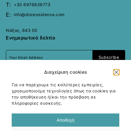
T:
+30 6976939773
E:
info@disisresidence.com
Νάξος, 843 00
Ενημερωτικό δελτίο
Διαχείριση cookies
I accept
terms & conditions
Για να παρέχουμε τις καλύτερες εμπειρίες,
χρησιμοποιούμε τεχνολογίες όπως τα cookies για
την αποθήκευση ή/και την πρόσβαση σε
All rights reserved
Motivar
2026
/
Web
πληροφορίες συσκευής.
design and development
by
Motivar.gr
Αποδοχή