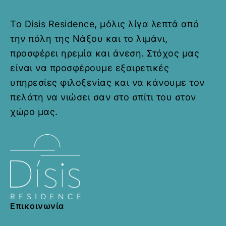
Το Disis Residence, μόλις λίγα λεπτά από
Helios Beam
την πόλη της Νάξου και το λιμάνι,
προσφέρει ηρεμία και άνεση. Στόχος μας
60 τ.μ
1 Υπνοδωμάτιο
2 Μπάνια
είναι να προσφέρουμε εξαιρετικές
από
€
70,00
υπηρεσίες φιλοξενίας και να κάνουμε τον
Καλώς ήρθατε στο Helios Beam
πελάτη να νιώσει σαν στο σπίτι του στον
στο Disis Residence στη Νάξο,
όπου σας περιμένουν
χώρο μας.
απαράμιλλη θέα..
Κάντε κράτηση
τώρα
Επικοινωνία